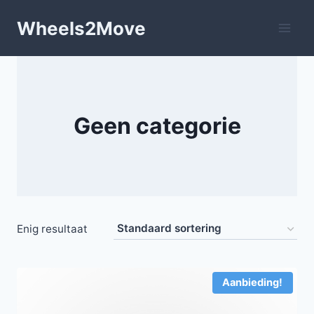
Doorgaan
Wheels2Move
naar
inhoud
Geen categorie
Enig resultaat
Aanbieding!