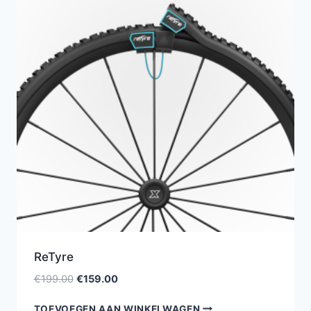
ReTyre
Oorspronkelijke
Huidige
€
199.00
€
159.00
prijs
prijs
TOEVOEGEN AAN WINKELWAGEN
was:
is: